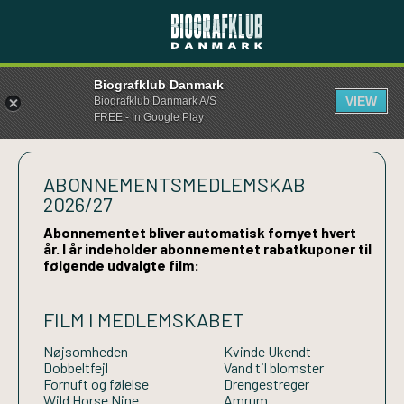
Biografklub Danmark
VIEW
Biografklub Danmark A/S
FREE - In Google Play
ABONNEMENTSMEDLEMSKAB
2026/27
Abonnementet bliver automatisk fornyet hvert
år. I år indeholder abonnementet rabatkuponer til
følgende udvalgte film:
FILM I MEDLEMSKABET
Nøjsomheden
Kvinde Ukendt
Dobbeltfejl
Vand til blomster
Fornuft og følelse
Drengestreger
Wild Horse Nine
Amrum