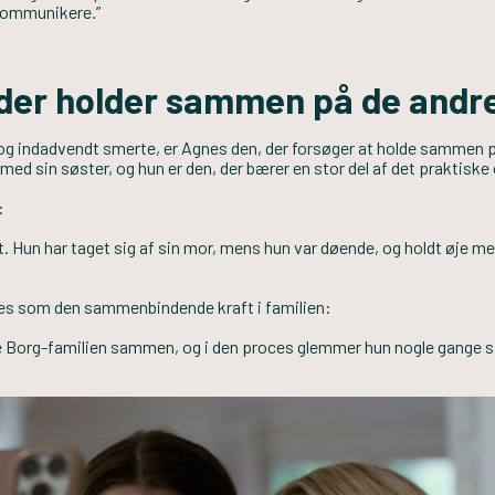
kommunikere.”
 der holder sammen på de andr
og indadvendt smerte, er Agnes den, der forsøger at holde sammen p
 med sin søster, og hun er den, der bærer en stor del af det praktisk
:
t. Hun har taget sig af sin mor, mens hun var døende, og holdt øje
es som den sammenbindende kraft i familien:
ele Borg-familien sammen, og i den proces glemmer hun nogle gange si