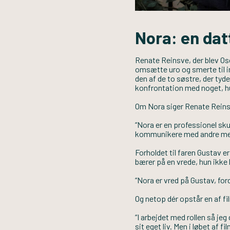
Nora: en dat
Renate Reinsve, der blev Osc
omsætte uro og smerte til in
den af de to søstre, der tyd
konfrontation med noget, hu
Om Nora siger Renate Rein
“Nora er en professionel skue
kommunikere med andre me
Forholdet til faren Gustav 
bærer på en vrede, hun ikke h
“Nora er vred på Gustav, ford
Og netop dér opstår en af f
“I arbejdet med rollen så je
sit eget liv. Men i løbet af 