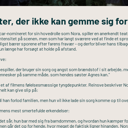
ter, der ikke kan gemme sig for
ar-nomineret for sin hovedrolle som Nora, spiller en anerkendt teate
tensitet på scenen, men som har langt sværere ved at finde et sprog f
eligst bærer sporene efter farens fravær – og derfor bliver hans tilb
n længe har forsøgt at holde på afstand.
sve:
spiller, der bruger sin sorg og angst som brændstof i sit arbejde, men
nnesker på samme måde, som hendes søster Agnes kan.”
er et af filmens følelsesmæssige tyngdepunkter. Reinsve beskriver 
elt kan give slip på:
i han forlod familien, men hun vil ikke lade sin sorg komme op til ove
ilmens mest smertefulde erkendelser:
g det sår, hun bar med sig fra barndommen, og hvordan hun kæmper for
filmen går det op for hende, hvor meget de faktisk ligner hinanden. No