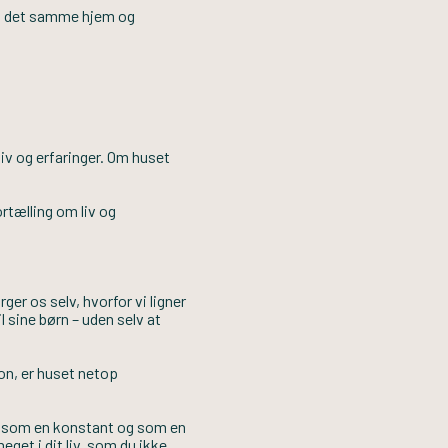
 i det samme hjem og
liv og erfaringer. Om huset
rtælling om liv og
ger os selv, hvorfor vi ligner
 sine børn – uden selv at
on, er huset netop
re som en konstant og som en
get i dit liv, som du ikke