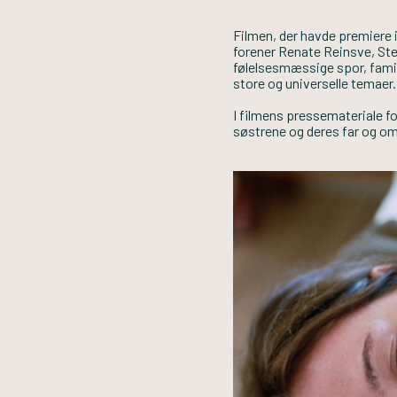
Filmen, der havde premiere 
forener Renate Reinsve, Stell
følelsesmæssige spor, famil
store og universelle temaer.
I filmens pressemateriale f
søstrene og deres far og om h