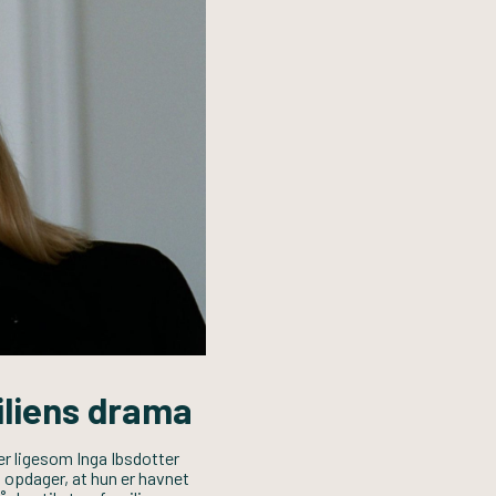
iliens drama
 der ligesom Inga Ibsdotter
t opdager, at hun er havnet