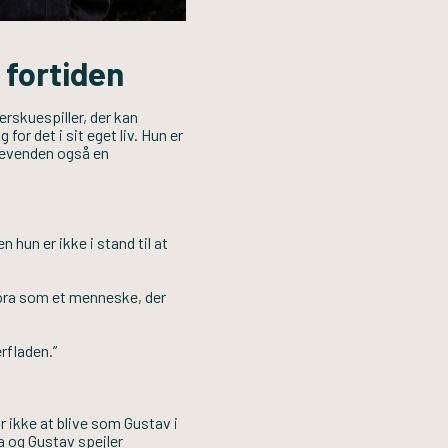
 fortiden
rskuespiller, der kan
or det i sit eget liv. Hun er
agevenden også en
 hun er ikke i stand til at
Nora som et menneske, der
rfladen.”
 ikke at blive som Gustav i
ra og Gustav spejler