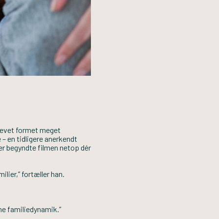
blevet formet meget
 – en tidligere anerkendt
ier begyndte filmen netop dér
lier,” fortæller han.
me familiedynamik.”