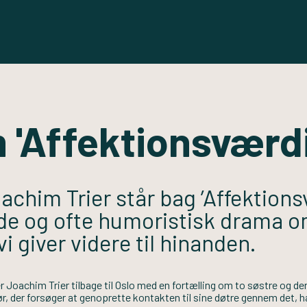
 'Affektionsværdi
achim Trier står bag ’Affektionsv
de og ofte humoristisk drama om
vi giver videre til hinanden.
 Joachim Trier tilbage til Oslo med en fortælling om to søstre og de
ør, der forsøger at genoprette kontakten til sine døtre gennem det, 