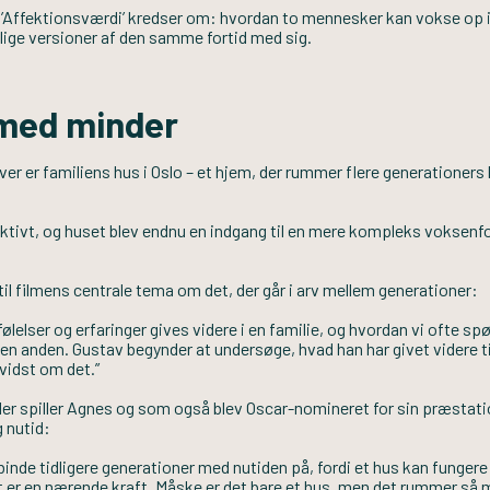
 ’Affektionsværdi’ kredser om: hvordan to mennesker kan vokse op
lige versioner af den samme fortid med sig.
 med minder
ver er familiens hus i Oslo – et hjem, der rummer flere generationers 
ektivt, og huset blev endnu en indgang til en mere kompleks voksenfo
il filmens centrale tema om det, der går i arv mellem generationer:
ølelser og erfaringer gives videre i en familie, og hvordan vi ofte spør
n anden. Gustav begynder at undersøge, hvad han har givet videre til
evidst om det.”
 der spiller Agnes og som også blev Oscar-nomineret for sin præstati
 nutid:
binde tidligere generationer med nutiden på, fordi et hus kan funge
t er en nærende kraft. Måske er det bare et hus, men det rummer så me