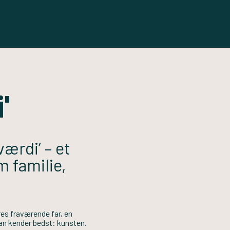
'
ærdi’ – et
 familie,
res fraværende far, en
han kender bedst: kunsten.