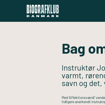
Bag om
Instruktør Jo
varmt, røren
savn og det, 
Med ’Affektionsværdi’ vender
tidligere anerkendt instrukt