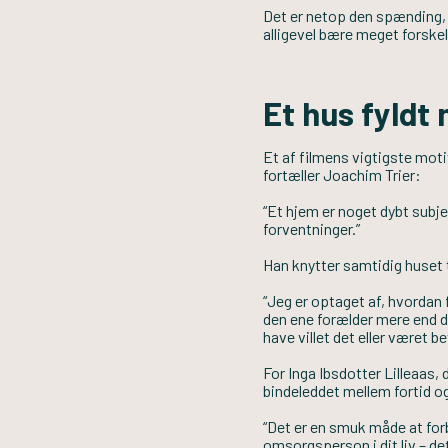
Det er netop den spænding,
alligevel bære meget forskel
Et hus fyldt
Et af filmens vigtigste moti
fortæller Joachim Trier:
“Et hjem er noget dybt subj
forventninger.”
Han knytter samtidig huset t
“Jeg er optaget af, hvordan f
den ene forælder mere end de
have villet det eller været b
For Inga Ibsdotter Lilleaas,
bindeleddet mellem fortid og
“Det er en smuk måde at for
omsorgsperson i dit liv – de