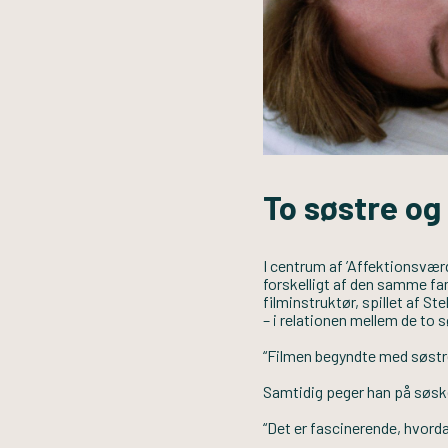
To søstre og 
I centrum af ’Affektionsvær
forskelligt af den samme fam
filminstruktør, spillet af S
– i relationen mellem de to 
“Filmen begyndte med søstren
Samtidig peger han på søsk
“Det er fascinerende, hvord