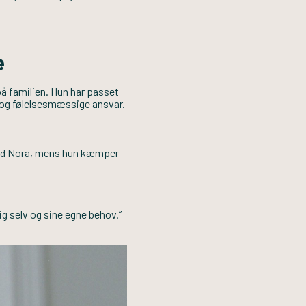
e
å familien. Hun har passet
e og følelsesmæssige ansvar.
 med Nora, mens hun kæmper
g selv og sine egne behov.”