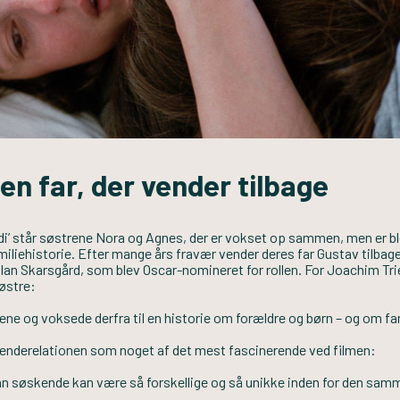
en far, der vender tilbage
di’ står søstrene Nora og Agnes, der er vokset op sammen, men er 
iliehistorie. Efter mange års fravær vender deres far Gustav tilbage
tellan Skarsgård, som blev Oscar-nomineret for rollen. For Joachim Tr
søstre:
e og voksede derfra til en historie om forældre og børn – og om fami
enderelationen som noget af det mest fascinerende ved filmen:
an søskende kan være så forskellige og så unikke inden for den sam