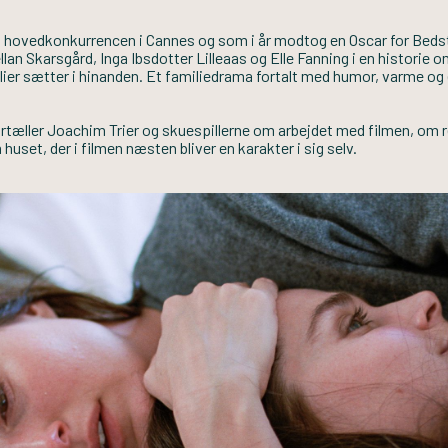
i hovedkonkurrencen i Cannes og som i år modtog en Oscar for Bedste
an Skarsgård, Inga Ibsdotter Lilleaas og Elle Fanning i en historie om
ier sætter i hinanden. Et familiedrama fortalt med humor, varme og 
ortæller Joachim Trier og skuespillerne om arbejdet med filmen, om 
uset, der i filmen næsten bliver en karakter i sig selv.