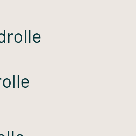
rolle
olle