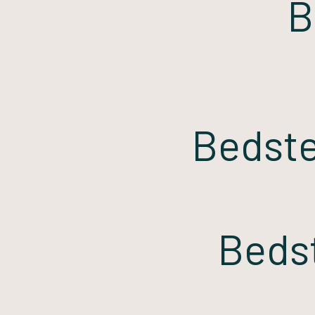
B
Bedste
Bedst