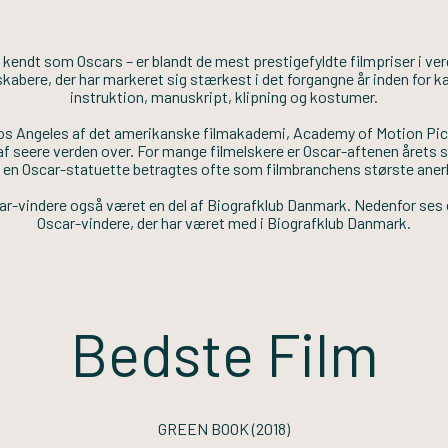
endt som Oscars – er blandt de mest prestigefyldte filmpriser i verd
skabere, der har markeret sig stærkest i det forgangne år inden for k
instruktion, manuskript, klipning og kostumer.
 Los Angeles af det amerikanske filmakademi, Academy of Motion Pic
 af seere verden over. For mange filmelskere er Oscar-aftenen årets s
en Oscar-statuette betragtes ofte som filmbranchens største aner
r-vindere også været en del af Biografklub Danmark. Nedenfor ses e
Oscar-vindere, der har været med i Biografklub Danmark.
Bedste Film
GREEN BOOK
(2018)